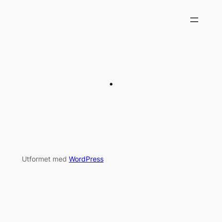
Hopp
til
innhold
.
Utformet med
WordPress